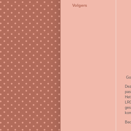
Volgers
Goe
Dez
pas
Het
LR0
ges
kom
Bed