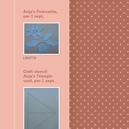
Anja's Poinsettia,
per 1 sept,
LR0779
Craft stencil-
Anja's Triangle
card, per 1 sept,