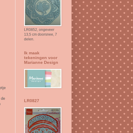
LR0852, ongeveer
13,5 cm doorsnee, 7
delen.
Ik maak
tekeningen voor
Marianne Design
etje
 de
LR0827
m