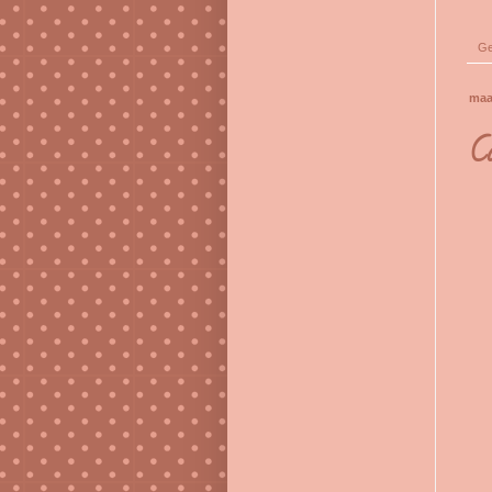
Ge
maa
Ca