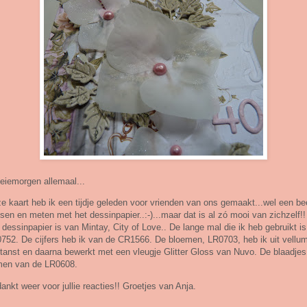
iemorgen allemaal...
e kaart heb ik een tijdje geleden voor vrienden van ons gemaakt...wel een be
sen en meten met het dessinpapier..:-)...maar dat is al zó mooi van zichzelf!!
 dessinpapier is van Mintay, City of Love.. De lange mal die ik heb gebruikt is
752. De cijfers heb ik van de CR1566. De bloemen, LR0703, heb ik uit vellu
tanst en daarna bewerkt met een vleugje Glitter Gloss van Nuvo. De blaadjes
en van de LR0608.
ankt weer voor jullie reacties!! Groetjes van Anja.