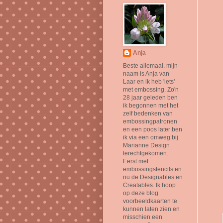
Anja
Beste allemaal, mijn
naam is Anja van
Laar en ik heb 'iets'
met embossing. Zo'n
28 jaar geleden ben
ik begonnen met het
zelf bedenken van
embossingpatronen
en een poos later ben
ik via een omweg bij
Marianne Design
terechtgekomen.
Eerst met
embossingstencils en
nu de Designables en
Creatables. Ik hoop
op deze blog
voorbeeldkaarten te
kunnen laten zien en
misschien een