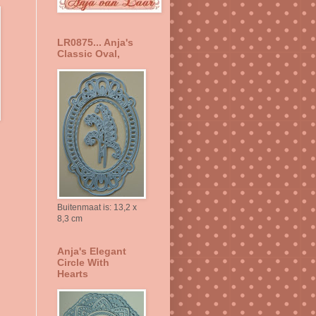
LR0875... Anja's
Classic Oval,
Buitenmaat is: 13,2 x
8,3 cm
Anja's Elegant
Circle With
Hearts