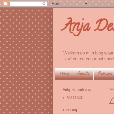
Anja De
Welkom op mijn blog waarm
ik af en toe een mooi voorb
Home
Stencils
Patronen
Volg mij ook op:
maa
FACEBOOK
Lo
Over mij